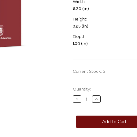
Width:
6.30 (in)
Height:
9.25 (in)
Depth:
1.00 (in)
Current Stock:
5
Quantity:
Decrease
Increase
Quantity
Quantity
of
of
Likutéi
Likutéi
Sijot
Sijot
Devarim
Devarim
-
-
Charlas
Charlas
del
del