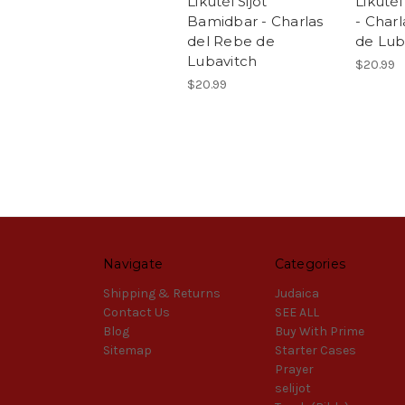
Likutéi Sijot
Likutéi
Bamidbar - Charlas
- Char
del Rebe de
de Lub
Lubavitch
$20.99
$20.99
Navigate
Categories
Shipping & Returns
Judaica
Contact Us
SEE ALL
Blog
Buy With Prime
Sitemap
Starter Cases
Prayer
selijot