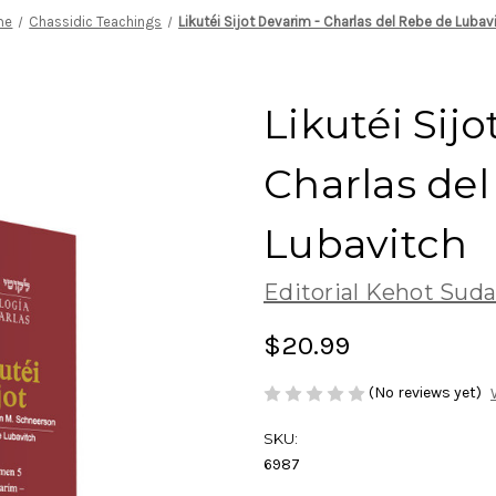
me
Chassidic Teachings
Likutéi Sijot Devarim - Charlas del Rebe de Lubav
Likutéi Sij
Charlas de
Lubavitch
Editorial Kehot Sud
$20.99
(No reviews yet)
SKU:
6987