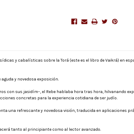
Rebe
Rebe
de
de
Lubavitch
Lubavitch
ídicas y cabalísticas sobre la Torá (este es el libro de Vaikrá) en es
u aguda y novedosa exposición.
os con sus jasidím–, el Rebe hablaba hora tras hora, hilvanando exp
ecciones concretas para la experiencia cotidiana de ser judío.
senta una refrescante y novedosa visión, traducida en aplicaciones prá
ecerá tanto al principiante como al lector avanzado.