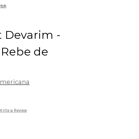
itch
ot Devarim -
l Rebe de
americana
Write a Review