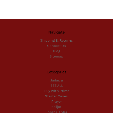
Navigate
Shipping & Returns
Contact Us
Blog
Sitemap
Categories
Judaica
SEE ALL
Buy With Prime
Starter Cases
Prayer
selijot
Torah (Bible)