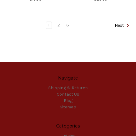
1
2
3
Next
Navigate
Shipping & Returns
Contact Us
Blog
Sitemap
Categories
Judaica