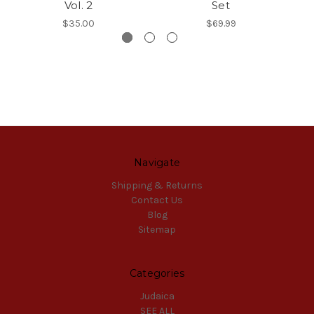
Vol. 2
Set
$35.00
$69.99
Navigate
Shipping & Returns
Contact Us
Blog
Sitemap
Categories
Judaica
SEE ALL