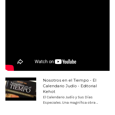
Nosotros en el Tiempo - El
Calendario Judío - Editorial
Kehot
El Calendario Judío y Sus Días
Especiales. Una magnífica obra ...